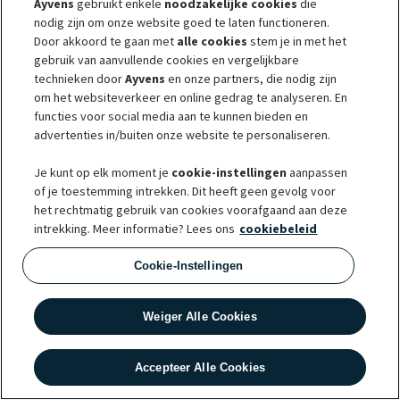
Ayvens
gebruikt enkele
noodzakelijke cookies
die
werknemer onbeperkt privé mag gebruiken. In plaats van een
nodig zijn om onze website goed te laten functioneren.
loonheffing per gereden (privé)kilometer, geldt er nu een
Door akkoord te gaan met
alle cookies
stem je in met het
forfaitaire – oftewel een vastgestelde – bijtelling van 7% over
gebruik van aanvullende cookies en vergelijkbare
de door de fabrikant vastgestelde consumentenprijs van de
technieken door
Ayvens
en onze partners, die nodig zijn
door werkgever ter beschikking gestelde ‘fiets van de zaak’ en
om het websiteverkeer en online gedrag te analyseren. En
functies voor social media aan te kunnen bieden en
meegeleverde accessoires. Hiermee is de leasefiets een
advertenties in/buiten onze website te personaliseren.
aantrekkelijke optie binnen het mobiliteitsbeleid.
Je kunt op elk moment je
cookie-instellingen
aanpassen
Stel dat de werkgever een e-bike met een consumentenprijs
of je toestemming intrekken. Dit heeft geen gevolg voor
van € 1.999,- inclusief btw ter beschikking stelt. De bijtelling is
het rechtmatig gebruik van cookies voorafgaand aan deze
dan op jaarbasis 7% van € 1.999,-. Dat is € 139,93/12 is € 11,66
intrekking. Meer informatie? Lees ons
cookiebeleid
bruto per maand en afhankelijk welke belastingschijf (box 1) van
toepassing is op het bruto maandloon, zo’n € 4,40 tot € 5,80
Cookie-Instellingen
netto per maand.
Weiger Alle Cookies
Wanneer geen bijtelling?
Accepteer Alle Cookies
Als een werknemer de e-bike echt alleen gebruikt voor zakelijke