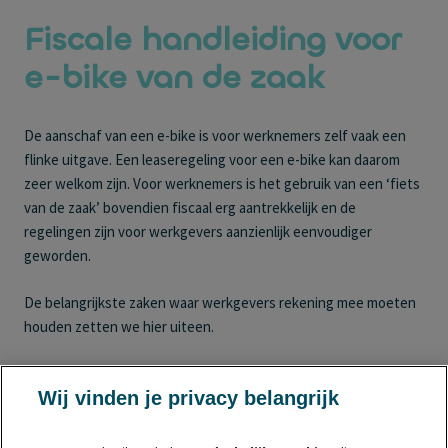
Fiscale handleiding voor
e-bike van de zaak
De aanschaf van een e-bike is voor werknemers zelf vaak een
flinke uitgave. Een leaseregeling voor een e-bike kan daarom
zeer welkom zijn. Voor werknemers is het gebruik van een ‘fiets
van de zaak’ bovendien fiscaal erg aantrekkelijk en de
regelingen zijn voor werkgevers aanzienlijk eenvoudiger
geworden.
De belangrijkste zaken waar werkgevers rekening mee moeten
houden zetten we hier uiteen.
Wij vinden je privacy belangrijk
7% bijtelling
Als werkgever kun je een e-bike ter beschikking stellen die de